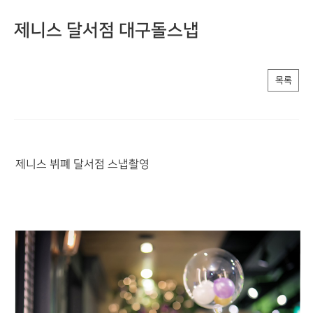
제니스 달서점 대구돌스냅
목록
제니스 뷔폐 달서점 스냅촬영