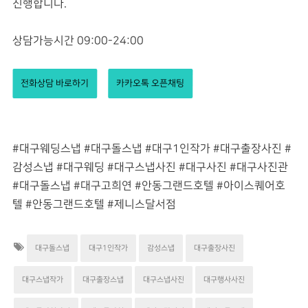
진행합니다.
상담가능시간 09:00-24:00
전화상담 바로하기
카카오톡 오픈채팅
#대구웨딩스냅 #대구돌스냅 #대구1인작가 #대구출장사진 #
감성스냅 #대구웨딩 #대구스냅사진 #대구사진 #대구사진관
#대구돌스냅 #대구고희연 #안동그랜드호텔
#아이스퀘어호
텔
#안동그랜드호텔
#제니스달서점
대구돌스냅
대구1인작가
감성스냅
대구출장사진
대구스냅작가
대구출장스냅
대구스냅사진
대구행사사진