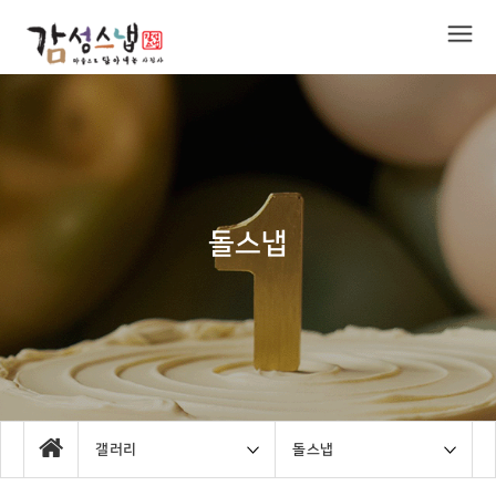
돌스냅
갤러리
돌스냅