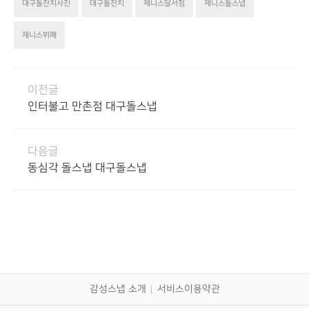
대구돌잔치사진
대구돌잔치
제니스달서점
제니스돌스냅
제니스뷔폐
이전글
인터불고 만촌점 대구돌스냅
다음글
동심각 돌스냅 대구돌스냅
감성스냅 소개
서비스이용약관