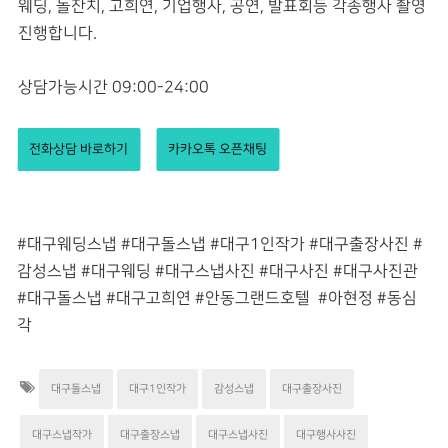
웨딩, 돌잔치, 고희연, 기업행사, 공연, 발표회등 각종행사 촬영
진행합니다.
상담가능시간 09:00-24:00
전화상담 바로하기
카카오톡 오픈채팅
#대구웨딩스냅 #대구돌스냅 #대구1인작가 #대구출장사진 #
감성스냅 #대구웨딩 #대구스냅사진 #대구사진 #대구사진관
#대구돌스냅 #대구고희연 #안동그랜드호텔
#아현정 #동심
각
대구돌스냅
대구1인작가
감성스냅
대구출장사진
대구스냅작가
대구출장스냅
대구스냅사진
대구행사사진