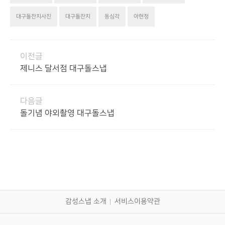
대구돌잔치사진
대구돌잔치
동심각
아현정
이전글
제니스 달서점 대구돌스냅
다음글
돌기념 야외촬영 대구돌스냅
감성스냅 소개
서비스이용약관