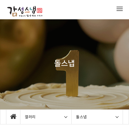
돌스냅
갤러리
돌스냅