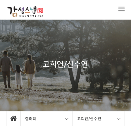
고희연/산수연
갤러리
고희연/산수연