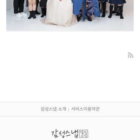
대구 칠순잔치 고희연 촬영 - 칠순 가족사진
출장 촬영
감성스냅 소개
서비스이용약관