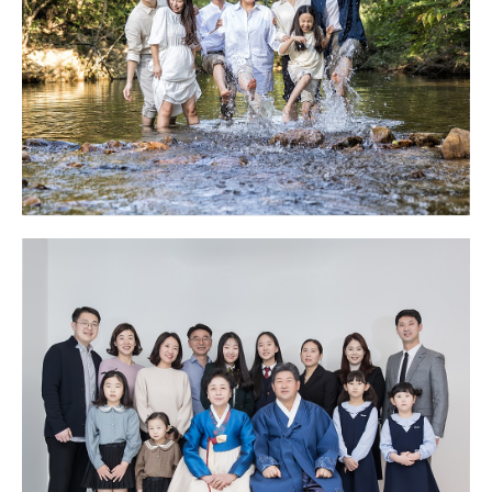
대구 칠순잔치 고희연 촬영 - 야외 가족사진