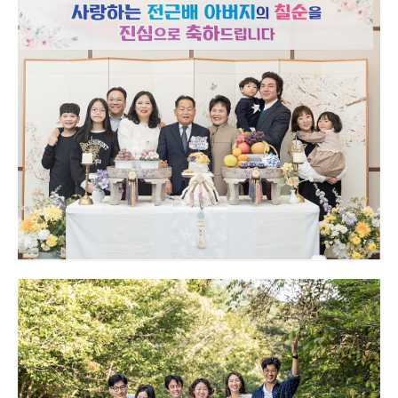
대구칠순잔치 인터불고 칠순연 출장사진
대구칠순잔치 수성호텔 칠순사진