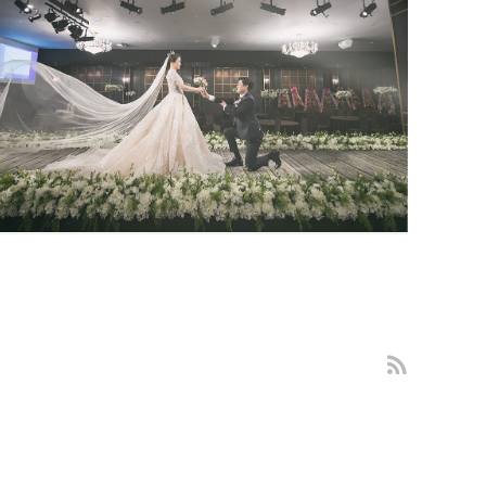
대구스몰웨딩촬영 대구출장사진 감
성스냅
김천웨딩스냅 김천탑웨딩본식