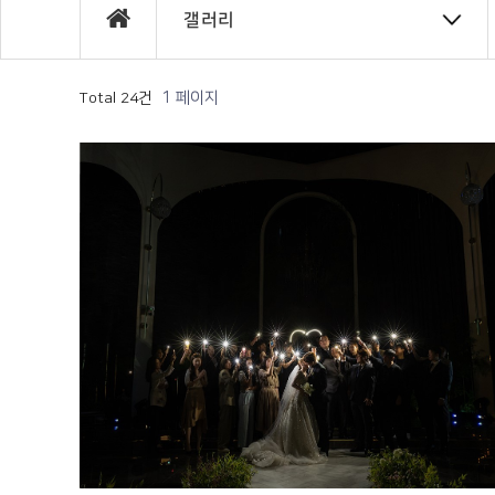
갤러리
1 페이지
Total 24건