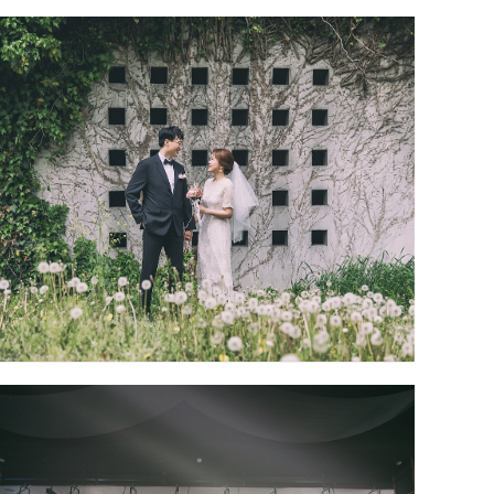
디어밸리 야외 스몰웨딩 출장촬영