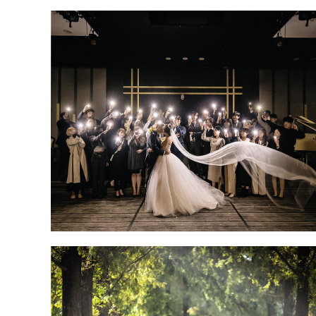
파라다이스웨딩 그랜드볼륨 원판 출
장사진