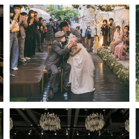
안동그랜드호텔 웨딩본식스냅 출장
촬영