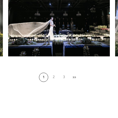
대구 스몰웨딩 센터피스 스몰웨딩
2
3
1
대구웨딩스냅 호텔라온제나 대구본
식스냅