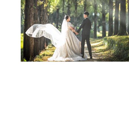
김천탑웨딩 그랜드홀 - 김천웨딩스
냅
맨끝
의성본식스냅 코리안웨딩홀