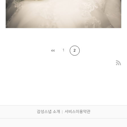
1
2
퀸벨호텔 서브스냅 촬영 대구웨딩스냅
감성스냅 소개
서비스이용약관