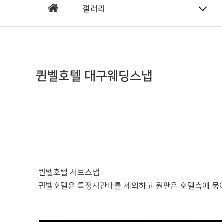
갤러리
퀸벨호텔 대구웨딩스냅
퀸벨호텔 서브스냅
퀸벨호텔은 특정시간대를 제외하고 원판은 호텔측에 묶