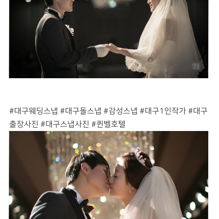
#대구웨딩스냅 #대구돌스냅 #감성스냅 #대구1인작가 #대구
출장사진 #대구스냅사진 #퀸벨호텔