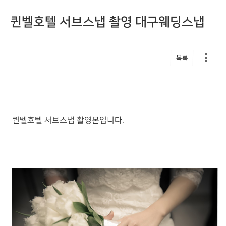
퀸벨호텔 서브스냅 촬영 대구웨딩스냅
게시판 리스트 옵션
목록
퀸벨호텔 서브스냅 촬영본입니다.