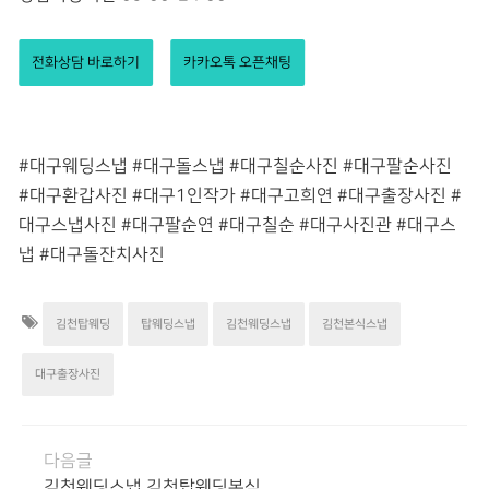
전화상담 바로하기
카카오톡 오픈채팅
#대구웨딩스냅 #대구돌스냅 #대구칠순사진 #대구팔순사진
#대구환갑사진 #대구1인작가 #대구고희연 #대구출장사진 #
대구스냅사진 #대구팔순연 #대구칠순 #대구사진관 #대구스
냅 #대구돌잔치사진
김천탑웨딩
탑웨딩스냅
김천웨딩스냅
김천본식스냅
대구출장사진
다음글
김천웨딩스냅 김천탑웨딩본식