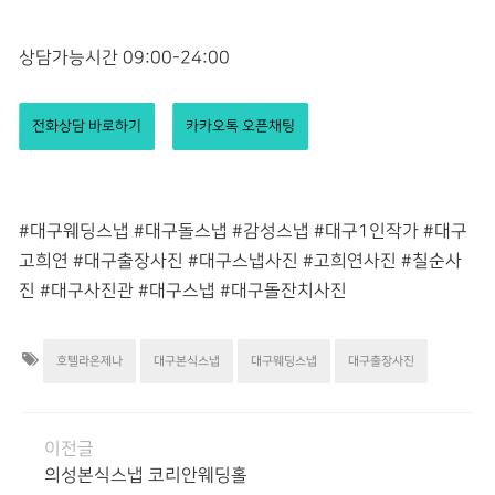
상담가능시간 09:00-24:00
전화상담 바로하기
카카오톡 오픈채팅
#대구웨딩스냅 #대구돌스냅 #감성스냅 #대구1인작가 #대구
고희연 #대구출장사진 #대구스냅사진 #고희연사진 #칠순사
진 #대구사진관 #대구스냅 #대구돌잔치사진
호텔라온제나
대구본식스냅
대구웨딩스냅
대구출장사진
이전글
의성본식스냅 코리안웨딩홀