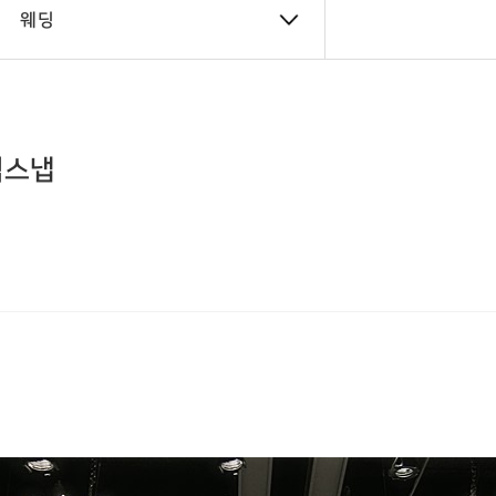
웨딩
식스냅