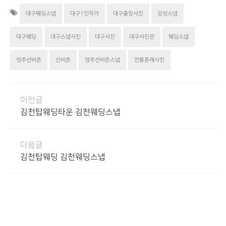
대구웨딩스냅
대구1인작가
대구출장사진
감성스냅
대구웨딩
대구스냅사진
대구사진
대구사진관
웨딩스냅
영주선비촌
선비촌
영주선비촌스냅
전통혼례사진
이전글
김천탑웨딩타운 김천웨딩스냅
다음글
김천탑웨딩 김천웨딩스냅