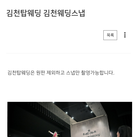
김천탑웨딩 김천웨딩스냅
게시판 리스트 옵션
목록
김천탑웨딩은 원판 제외하고 스냅만 촬영가능합니다.