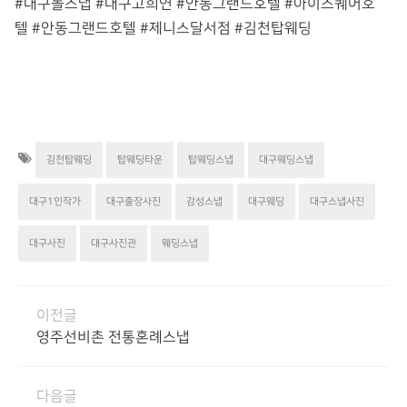
#대구돌스냅 #대구고희연 #안동그랜드호텔
#아이스퀘어호
텔
#안동그랜드호텔
#제니스달서점
#김천탑웨딩
김천탑웨딩
탑웨딩타운
탑웨딩스냅
대구웨딩스냅
대구1인작가
대구출장사진
감성스냅
대구웨딩
대구스냅사진
대구사진
대구사진관
웨딩스냅
이전글
영주선비촌 전통혼례스냅
다음글