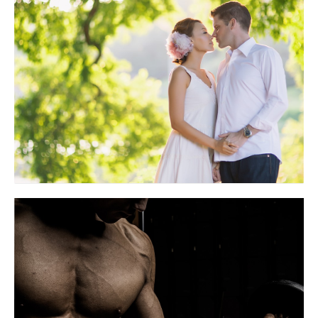
데이트스냅 야외촬영 대구출장사진
데이트스냅 - 반곡지