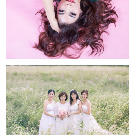
벨리댄서 프로필 대구출장프로필