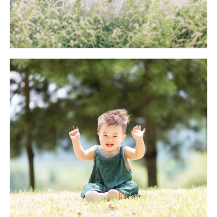
야외 가족사진 대구출장프로필