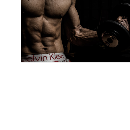
돌 야외촬영 대구야외촬영
맨끝
헬스장 출장 프로필촬영 대구출장프
로필