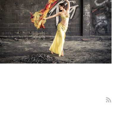
데이트스냅 - 반곡지
벨리댄서 프로필 야외촬영