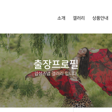
소개
갤러리
상품안내
출장프로필
감성스냅 갤러리 입니다.