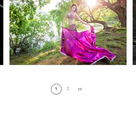
데이트스냅 야외촬영 대구출장사진
2
1
벨리댄서 프로필 야외촬영