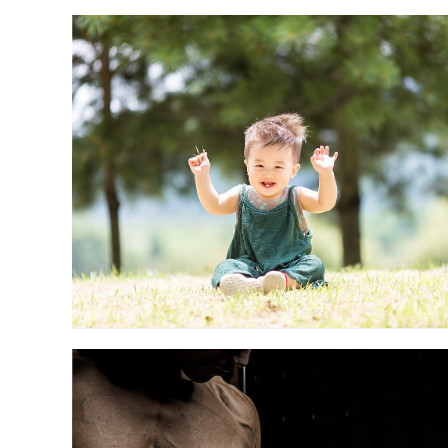
발레프로필촬영 대구출장사진 감성
스냅