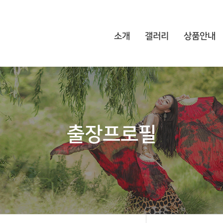
소개
갤러리
상품안내
출장프로필