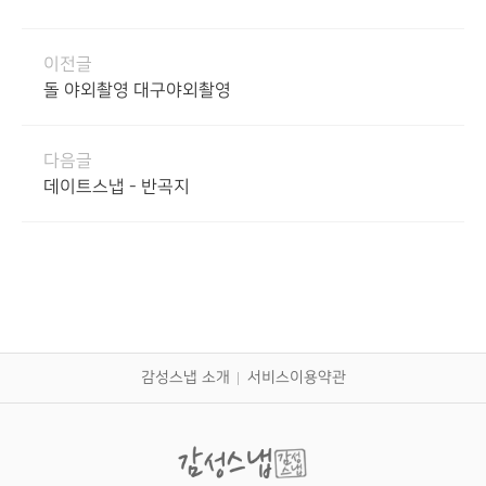
이전글
돌 야외촬영 대구야외촬영
다음글
데이트스냅 - 반곡지
감성스냅 소개
서비스이용약관