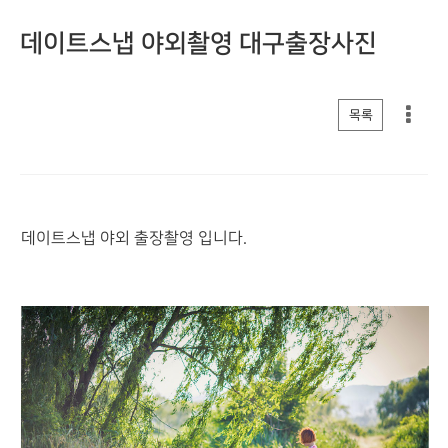
데이트스냅 야외촬영 대구출장사진
게시판 리스트 옵션
목록
데이트스냅 야외 출장촬영 입니다.