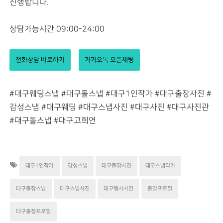
진행합니다.
상담가능시간 09:00-24:00
전화상담 바로하기
카카오톡 오픈채팅
#대구웨딩스냅 #대구돌스냅 #대구1인작가 #대구출장사진 #
감성스냅 #대구웨딩 #대구스냅사진 #대구사진 #대구사진관
#대구돌스냅 #대구고희연
대구1인작가
감성스냅
대구출장사진
대구스냅작가
대구출장스냅
대구스냅사진
대구행사사진
출장프로필
대구출장프로필