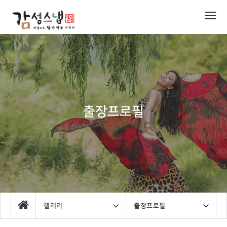
출장프로필
갤러리
출장프로필