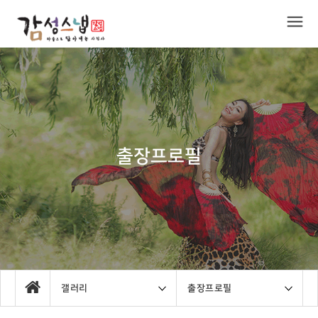
출장프로필
갤러리
출장프로필