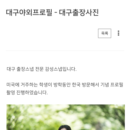
대구야외프로필 - 대구출장사진
게시판 리스트 옵션
목록
대구 출장스냅 전문 감성스냅입니다.
미국에 거주하는 학생이 방학동안 한국 방문해서 기념 프로필
촬영 진행하였습니다.