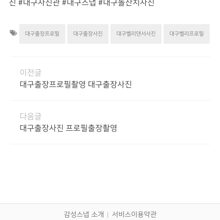
진 #대구사진관 #대구스냅 #대구돌잔치사진
대구출장프로필
대구출장사진
대구벨리댄서사진
대구벨리프로필
이전글
대구출장프로필촬영 대구출장사진
다음글
대구출장사진 프로필출장촬영
감성스냅 소개
서비스이용약관