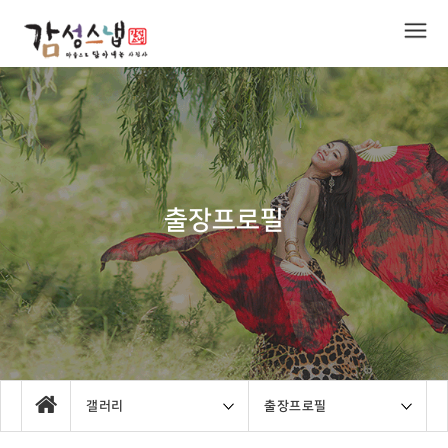
출장프로필
갤러리
출장프로필