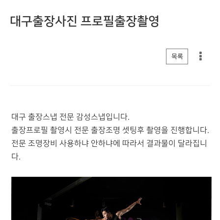
대구출장사진 프로필출장촬영
게시판 리스트 옵션
목록
대구 출장스냅 전문 감성스냅입니다.
출장프로필 촬영시 전문 출장조명 셋팅후 촬영을 진행합니다.
전문 조명장비 사용하냐 안하냐에 따라서 결과물이 달라집니
다.