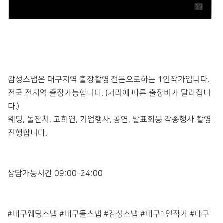
감성스냅은 대구지역 출장촬영 전문으로하는 1인작가입니다.
전국 전지역 출장가능합니다. (거리에 따른 출장비가 달라집니
다.)
웨딩, 돌잔치, 고희연, 기업행사, 공연, 발표회등 각종행사 촬영
진행합니다.
상담가능시간 09:00-24:00
#대구웨딩스냅 #대구돌스냅 #감성스냅 #대구1인작가 #대구