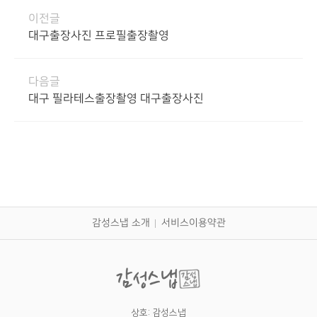
이전글
대구출장사진 프로필출장촬영
다음글
대구 필라테스출장촬영 대구출장사진
감성스냅 소개
서비스이용약관
상호: 감성스냅