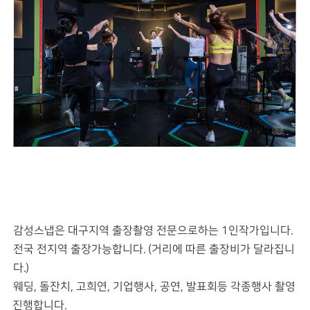
감성스냅은 대구지역 출장촬영 전문으로하는 1인작가입니다.
전국 전지역 출장가능합니다. (거리에 따른 출장비가 달라집니
다.)
웨딩, 돌잔치, 고희연, 기업행사, 공연, 발표회등 각종행사 촬영
진행합니다.