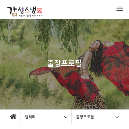
출장프로필
갤러리
출장프로필