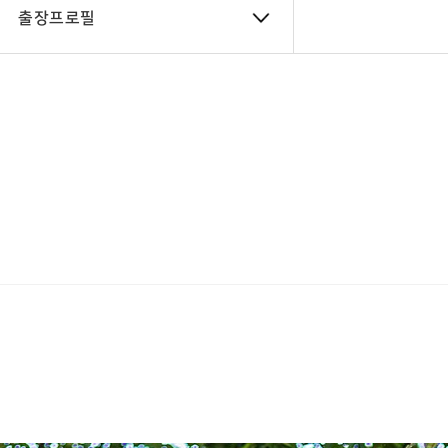
출장프로필