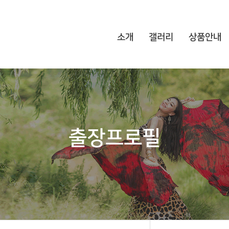
소개
갤러리
상품안내
출장프로필