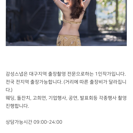
감성스냅은 대구지역 출장촬영 전문으로하는 1인작가입니다.
전국 전지역 출장가능합니다. (거리에 따른 출장비가 달라집니
다.)
웨딩, 돌잔치, 고희연, 기업행사, 공연, 발표회등 각종행사 촬영
진행합니다.
상담가능시간 09:00-24:00