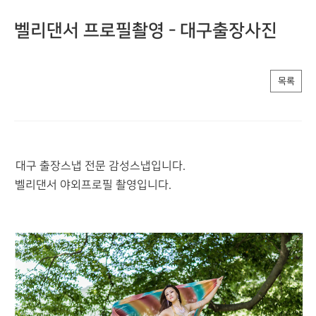
벨리댄서 프로필촬영 - 대구출장사진
목록
대구 출장스냅 전문 감성스냅입니다.
벨리댄서 야외프로필 촬영입니다.