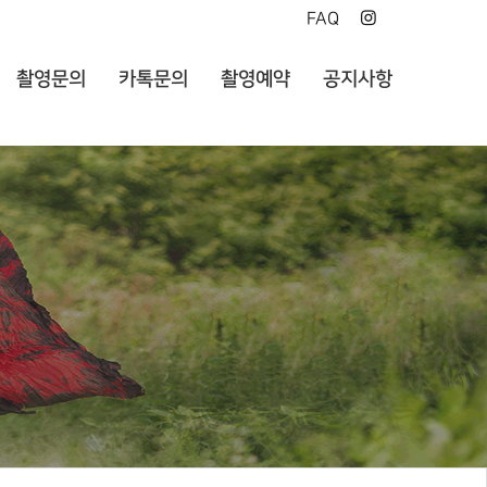
FAQ
촬영문의
카톡문의
촬영예약
공지사항