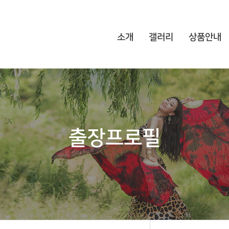
소개
갤러리
상품안내
출장프로필