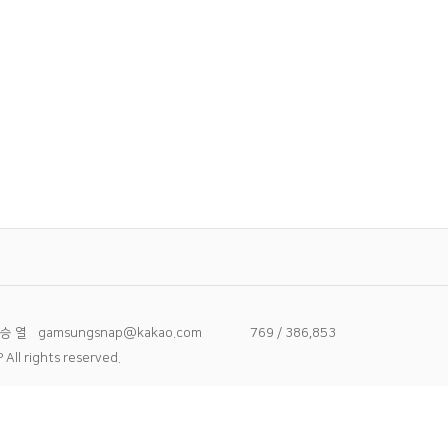
 승 열
gamsungsnap@kakao.com
769 / 386,853
ll rights reserved.