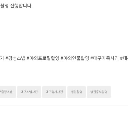
 촬영 진행합니다.
가 #감성스냅 #야외프로필촬영 #야외인물촬영 #대구가족사진 #대
구출장스냅
대구스냅사진
대구행사사진
병원촬영
병원홍보촬영