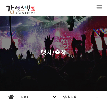
행사/출장
갤러리
행사/출장