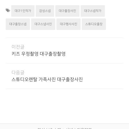
대구1인작가
감성스냅
대구출장사진
대구스냅작가
대구출장스냅
대구스냅사진
대구행사사진
스튜디오출장
이전글
키즈 우정촬영 대구출장촬영
다음글
스튜디오렌탈 가족사진 대구출장사진