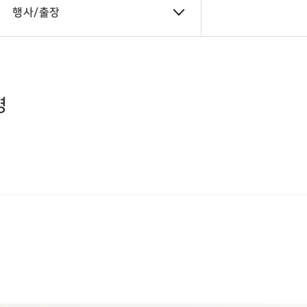
행사/출장
영