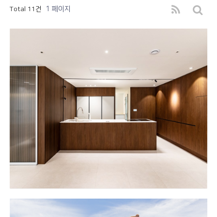
1 페이지
Total 11건