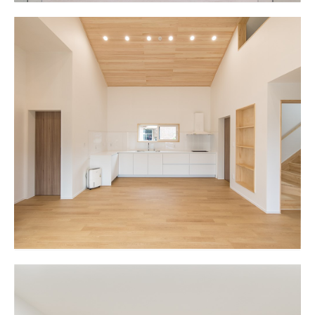
대구인테리어사진 사무실인테리어 출장사진