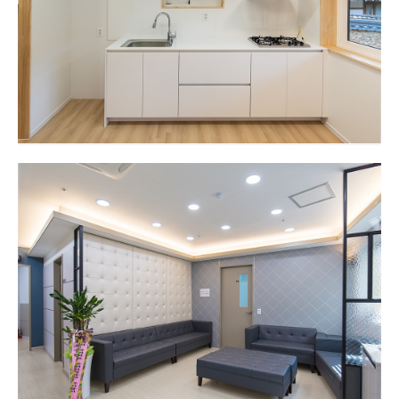
한옥리모델링촬영 대구인테리어 출장촬영