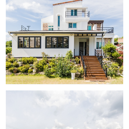
대구출장사진 센트럴자이 리모델링사진 출
장촬영
대구리모델링 출장촬영 김천출장사진