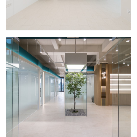
대구인테리어출장사진 대구인테리어사진 리
모델링사진