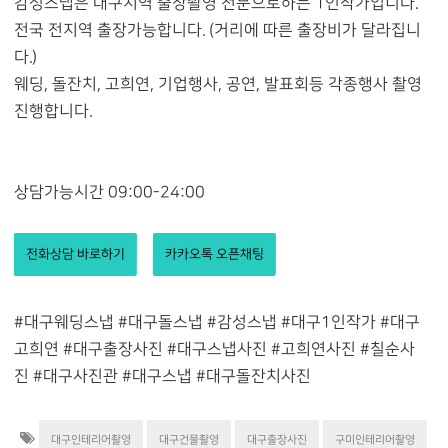
감성스냅은 대구지역 출장촬영 전문으로하는 1인작가입니다.
전국 전지역 출장가능합니다. (거리에 따른 출장비가 달라집니
다.)
웨딩, 돌잔치, 고희연, 기업행사, 공연, 발표회등 각종행사 촬영
진행합니다.
상담가능시간 09:00-24:00
전화상담 바로하기
카카오톡 오픈채팅
#대구웨딩스냅 #대구돌스냅 #감성스냅 #대구1인작가 #대구
고희연 #대구출장사진 #대구스냅사진 #고희연사진 #칠순사
진 #대구사진관 #대구스냅 #대구돌잔치사진
대구인테리어촬영
대구건물촬영
대구출장사진
구미인테리어촬영