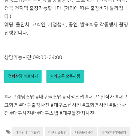
감성스냅은 대구지역 출장촬영 전문으로하는 1인작가입니다.
전국 전지역 출장가능합니다. (거리에 따른 출장비가 달라집니
다.)
웨딩, 돌잔치, 고희연, 기업행사, 공연, 발표회등 각종행사 촬영
진행합니다.
상담가능시간 09:00-24:00
전화상담 바로하기
카카오톡 오픈채팅
#대구웨딩스냅 #대구돌스냅 #감성스냅 #대구1인작가 #대구
고희연 #대구출장사진 #대구스냅사진 #고희연사진 #칠순사
진 #대구사진관 #대구스냅 #대구돌잔치사진
대구인테리어촬영
대구건물촬영
대구출장사진
구미인테리어촬영