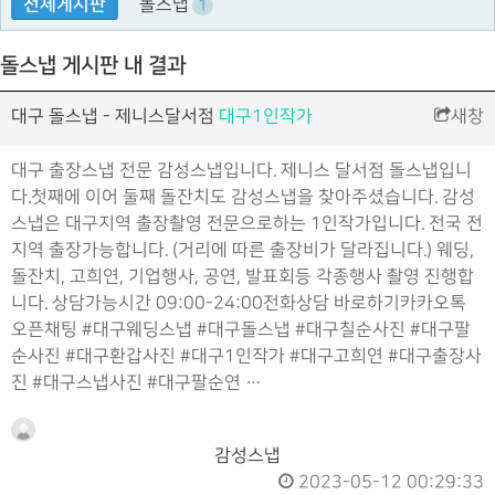
전체게시판
돌스냅
1
돌스냅 게시판 내 결과
대구 돌스냅 - 제니스달서점
대구1인작가
새창
대구 출장스냅 전문 감성스냅입니다. 제니스 달서점 돌스냅입니
다.첫째에 이어 둘째 돌잔치도 감성스냅을 찾아주셨습니다. 감성
스냅은 대구지역 출장촬영 전문으로하는 1인작가입니다. 전국 전
지역 출장가능합니다. (거리에 따른 출장비가 달라집니다.) 웨딩,
돌잔치, 고희연, 기업행사, 공연, 발표회등 각종행사 촬영 진행합
니다. 상담가능시간 09:00-24:00전화상담 바로하기카카오톡
오픈채팅 #대구웨딩스냅 #대구돌스냅 #대구칠순사진 #대구팔
순사진 #대구환갑사진 #대구1인작가 #대구고희연 #대구출장사
진 #대구스냅사진 #대구팔순연 …
감성스냅
2023-05-12 00:29:33