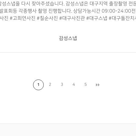
성스냅을 다시 찾아주셨습니다. 감성스냅은 대구지역 출장촬영 전문
연, 발표회등 각종행사 촬영 진행합니다. 상담가능시간 09:00-24
사진 #고희연사진 #칠순사진 #대구사진관 #대구스냅 #대구돌잔치
감성스냅
2
3
4
5
1