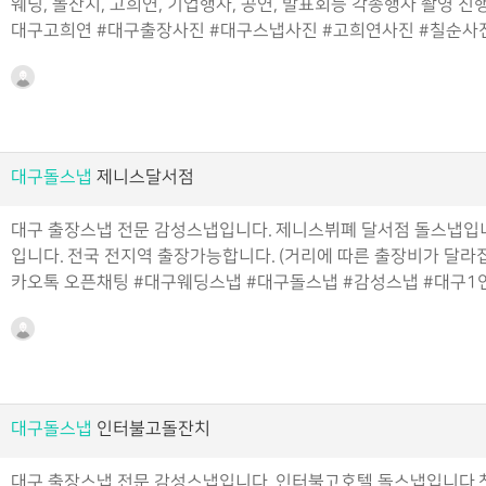
웨딩, 돌잔치, 고희연, 기업행사, 공연, 발표회등 각종행사 촬영 
대구고희연 #대구출장사진 #대구스냅사진 #고희연사진 #칠순사
대구돌스냅
제니스달서점
대구 출장스냅 전문 감성스냅입니다. 제니스뷔폐 달서점 돌스냅입
입니다. 전국 전지역 출장가능합니다. (거리에 따른 출장비가 달라집니
카오톡 오픈채팅 #대구웨딩스냅 #대구돌스냅 #감성스냅 #대구1
대구돌스냅
인터불고돌잔치
대구 출장스냅 전문 감성스냅입니다. 인터불고호텔 돌스냅입니다.