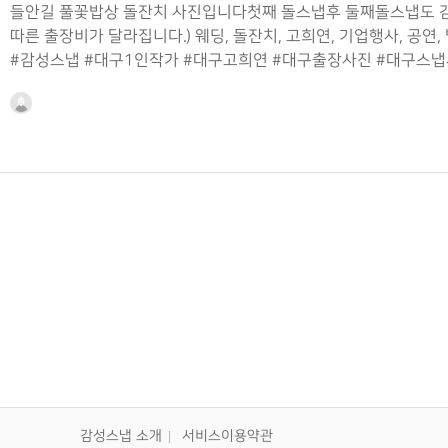
들안길 풀꽃밥상 돌잔치 사진입니다첫째 돌스냅후 둘째돌스냅도 감
따른 출장비가 달라집니다.) 웨딩, 돌잔치, 고희연, 기업행사, 공
#감성스냅 #대구1인작가 #대구고희연 #대구출장사진 #대구스냅
맨끝
감성스냅 소개
서비스이용약관