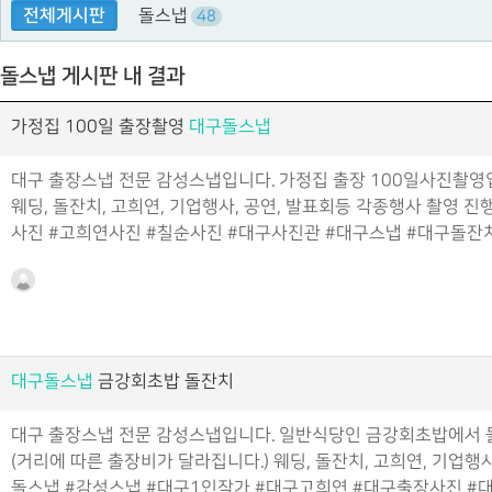
전체게시판
돌스냅
48
돌스냅 게시판 내 결과
가정집 100일 출장촬영
대구돌스냅
대구 출장스냅 전문 감성스냅입니다. 가정집 출장 100일사진촬영
웨딩, 돌잔치, 고희연, 기업행사, 공연, 발표회등 각종행사 촬영 
사진 #고희연사진 #칠순사진 #대구사진관 #대구스냅 #대구돌잔
대구돌스냅
금강회초밥 돌잔치
대구 출장스냅 전문 감성스냅입니다. 일반식당인 금강회초밥에서 
(거리에 따른 출장비가 달라집니다.) 웨딩, 돌잔치, 고희연, 기업
돌스냅 #감성스냅 #대구1인작가 #대구고희연 #대구출장사진 #