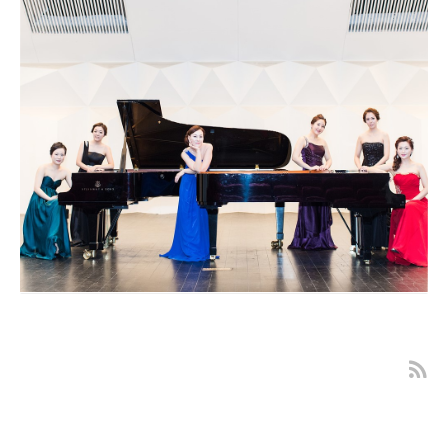
동요발표회 공연촬영 대구출장사진 감성스
냅
대구출장사진 피아노연주회 리허설촬영