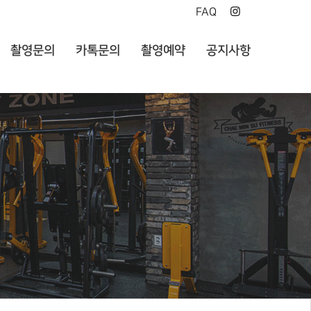
FAQ
촬영문의
카톡문의
촬영예약
공지사항