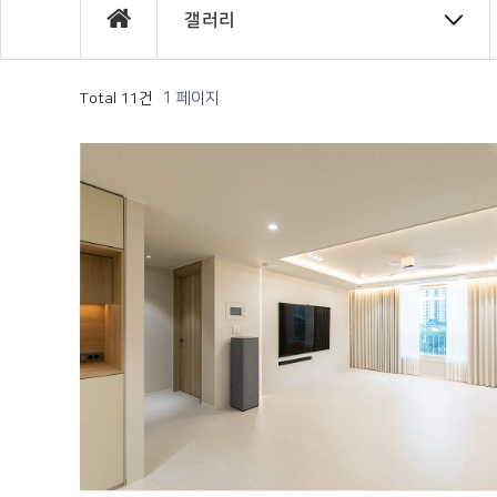
갤러리
1 페이지
Total 11건