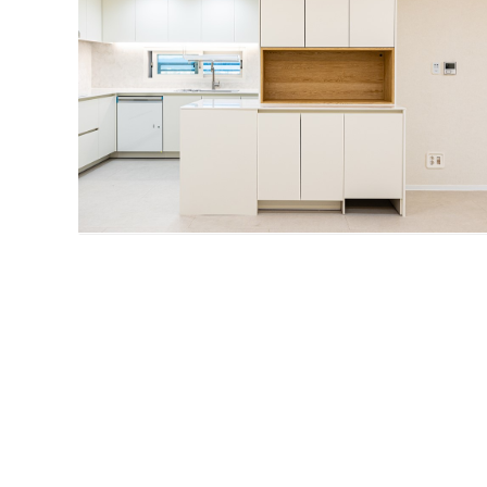
대구 법률사무소 법이 인테리어 출장
촬영
맨끝
경산 펜타힐즈 더샵 리모델링 출장촬
영