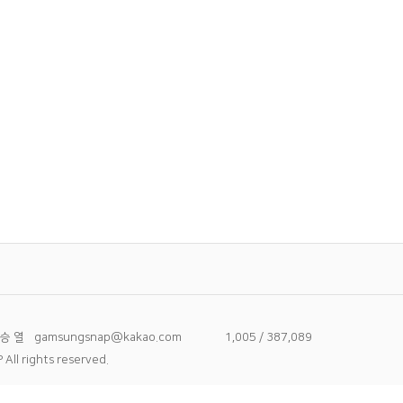
대구 구순찬지 졸수연 사진 출장촬영
 승 열
gamsungsnap@kakao.com
1,005 / 387,089
ll rights reserved.