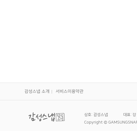
대구출장사진 스카이17 졸수연 구순
연 출장 가족사진
감성스냅 소개
서비스이용약관
상호: 감성스냅
대표: 강
Copyright © GAMSUNGSNAP A