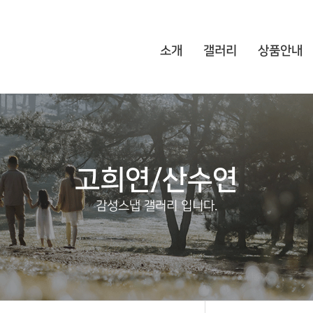
소개
갤러리
상품안내
고희연/산수연
감성스냅 갤러리 입니다.