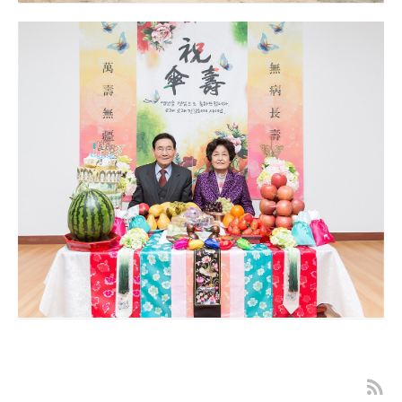
대구 칠순잔치 고희연 촬영 - MH컨벤션웨딩
칠순잔치 사진