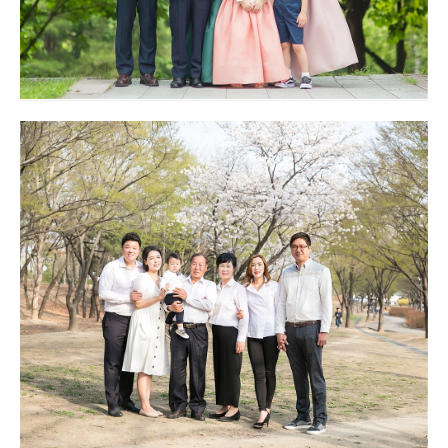
대구 칠순잔치 고희연 촬영 - 인터불고호텔
칠순잔치 사진