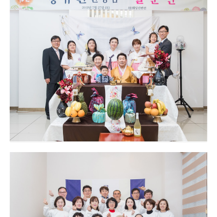
대구 팔순잔치 산수연 촬영 - 팔순연 가족사
진
대구 칠순잔치 고희연 촬영 - 영천 SD컨벤션