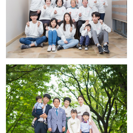
웨딩 칠순잔치
대구 칠순잔치 고희연 촬영 - 구미 칠순잔치
가족사진 출장촬영