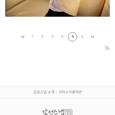
1
2
3
4
6
5
제니스뷔폐 범어점 대구돌스냅
감성스냅 소개
서비스이용약관