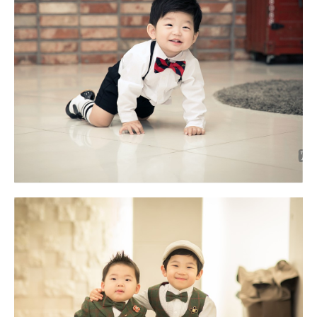
가정집 돌잔치 야외 스냅촬영 대구돌스냅
제니스뷔폐 범어점 대구돌스냅