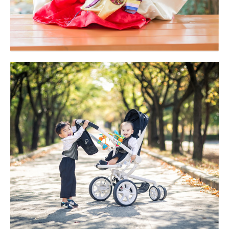
아현정 대구돌스냅