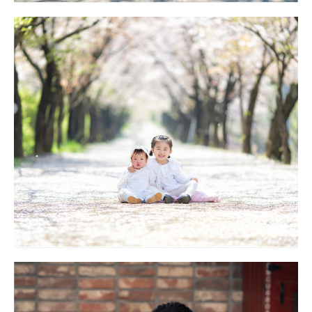
돌잔치 야외스냅 대구돌스냅