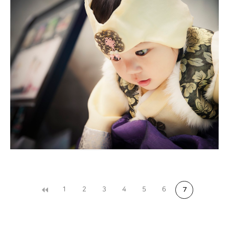
M스타하우스 돌스냅
1
2
3
4
5
6
7
대구돌스냅