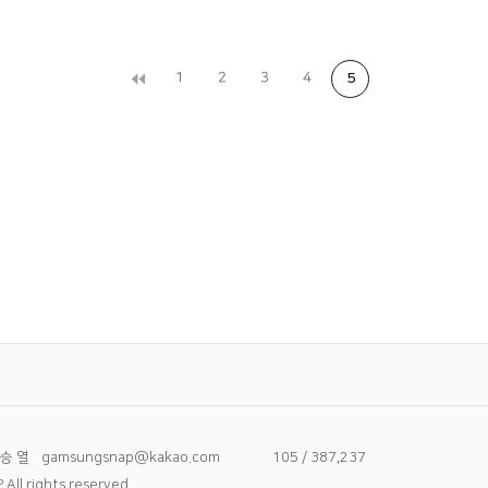
1
2
3
4
5
M스타하우스 돌스냅
 승 열
gamsungsnap@kakao.com
105 / 387,237
ll rights reserved.