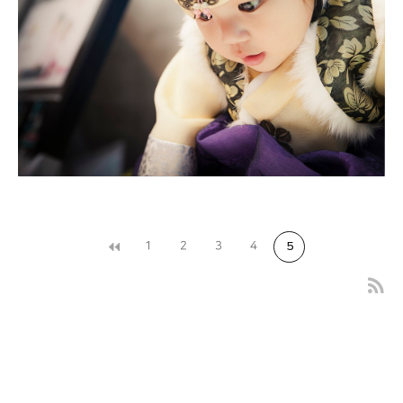
1
2
3
4
5
대구돌스냅