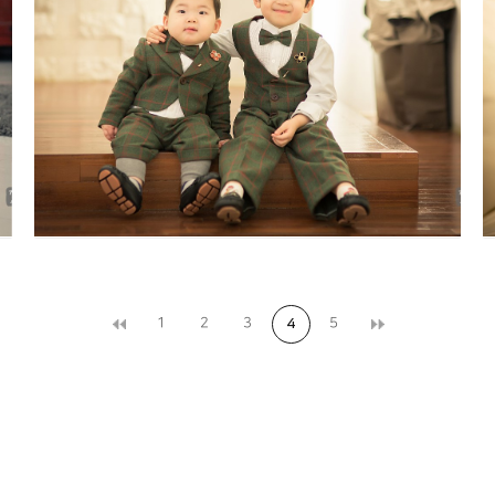
돌잔치 야외스냅 대구돌스냅
1
2
3
5
4
오월의정원 수성점 대구돌스냅