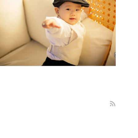
가정집 돌잔치 야외 스냅촬영 대구돌
스냅
제니스뷔폐 범어점 대구돌스냅