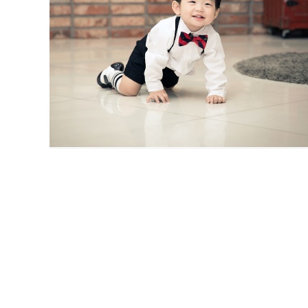
아현정 대구돌스냅
처음
맨끝
제니스뷔폐 범어점 대구돌스냅