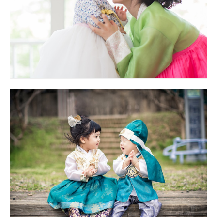
아트리움
대구돌스냅