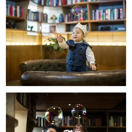
돌 야외촬영
대구돌스냅
제니스 달서점
대구돌스냅