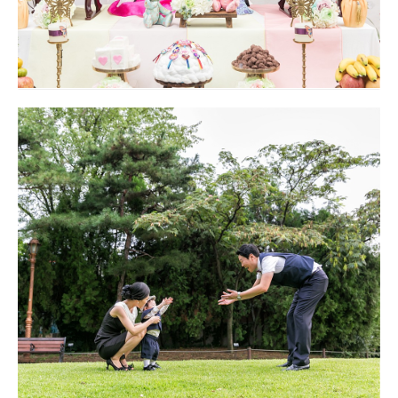
창녕 레이크힐즈
대구돌스냅