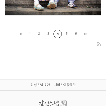
1
2
3
5
6
4
아트리움
대구돌스냅
감성스냅 소개
서비스이용약관