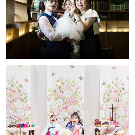
제니스 달서점
대구돌스냅