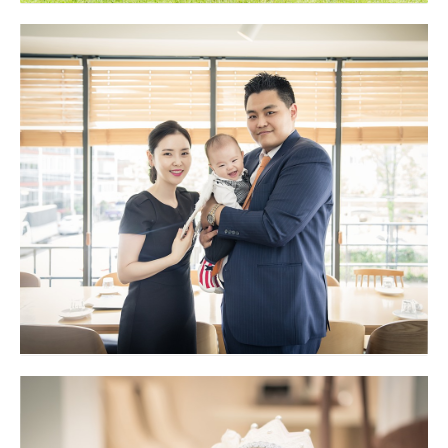
더플라워
대구돌스냅