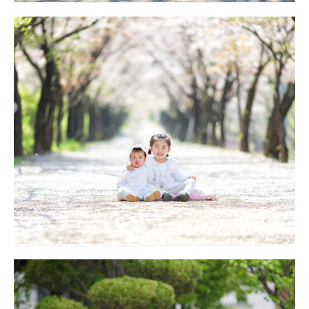
돌잔치 야외스냅 대구돌스냅