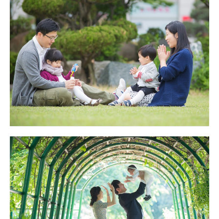
가정집 돌잔치 야외 스냅촬영 대구돌스냅
돌야외촬영 대구돌스냅