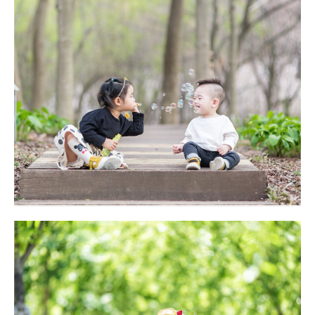
돌기념 야외촬영 대구돌스냅
돌기념 야외촬영 대구돌스냅