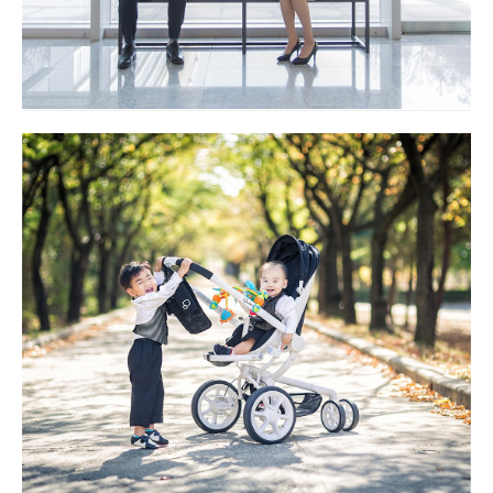
돌 야외촬영 대구돌스냅