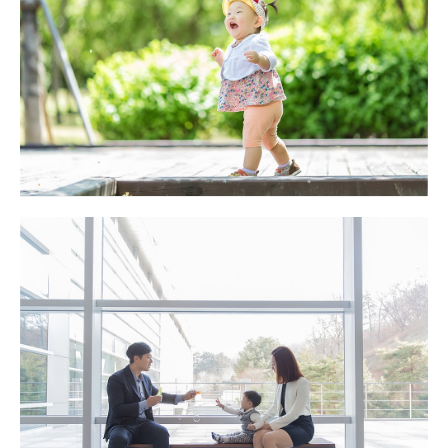
돌기념 야외촬영 대구돌스냅