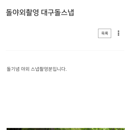
돌야외촬영 대구돌스냅
게시판 리스트 옵션
목록
돌기념 야외 스냅촬영분입니다.