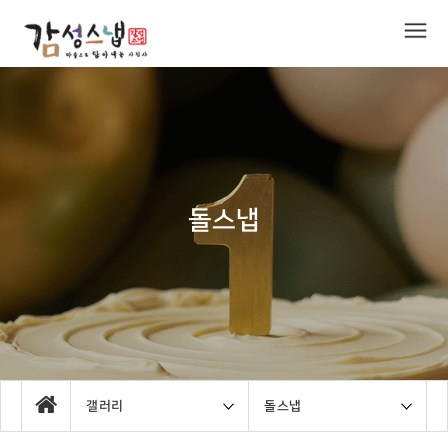
돌스냅
갤러리
돌스냅