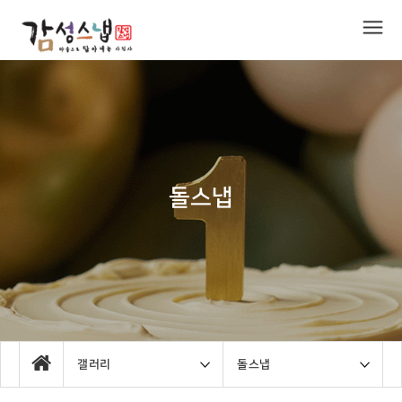
돌스냅
갤러리
돌스냅