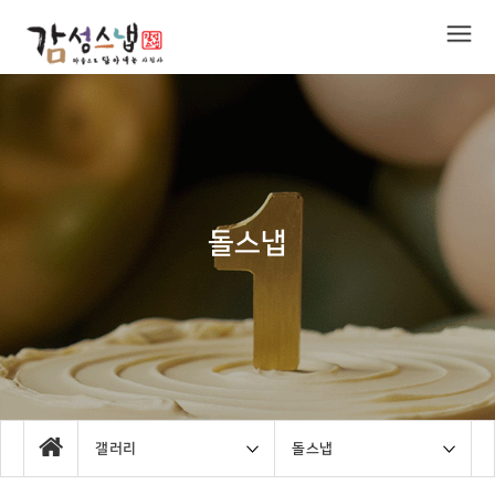
돌스냅
갤러리
돌스냅